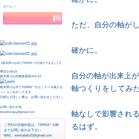
ただ、自分の軸が
確かに。
【栃木県小山市にTERRA⁺⁺の分室ができました】
〠323-0819
自分の軸が出来上
栃木県小山市横倉新田326-25
軸つくりをしてみ
栃木県小山市でTERRA⁺⁺のセミナー＆個人セ
ッションを行ってます。
日程など詳しい事は、お問い合わせください。
お問い合わせ先
軸なしで影響され
terratherapy@gmail.com
るはず。
ご予約や詳細内容は、TERRA⁺⁺大崎
までお問い合わせ下さい
MAIL : merkabah20@gmail.com