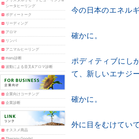
クリスタルリモートビューイング&
シータヒーリング
今の日本のエネル
ボディートーク
リーディング
アロマ
確かに。
リンパ
アニマルヒーリング
maru診断
ポディティブにし
波動による音叉&アロマ診断
て、新しいエナジ
企業向けコーチング
確かに。
企業診断
外に目をむけてい
オススメ商品
Therapy Goods!