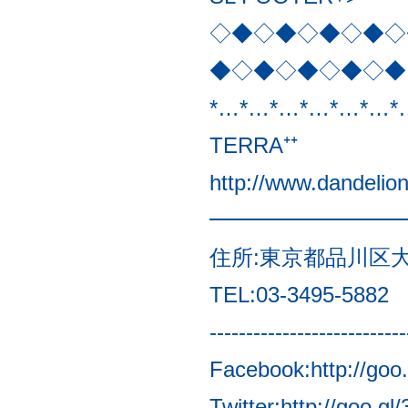
◇◆◇◆◇◆◇◆◇
◆◇◆◇◆◇◆◇◆
*…*…*…*…*…*…*
TERRA⁺⁺
http://www.dandelio
━━━━━━━━━
住所:東京都品川区大崎3
TEL:03-3495-5882
---------------------------
Facebook:
http://goo
Twitter:
http://goo.gl