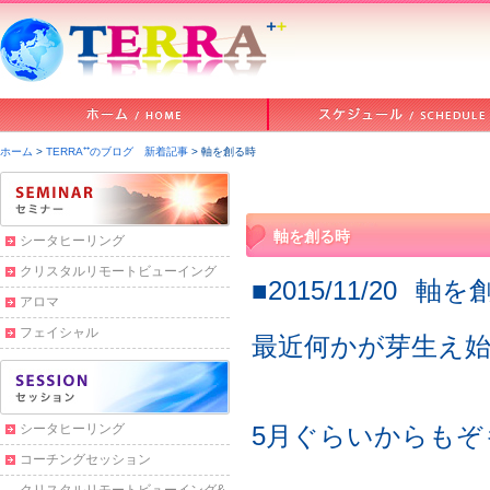
ホーム
>
TERRA⁺⁺のブログ 新着記事
> 軸を創る時
軸を創る時
シータヒーリング
クリスタルリモートビューイング
■2015/11/20
軸を
アロマ
フェイシャル
最近何かが芽生え
シータヒーリング
5月ぐらいからも
コーチングセッション