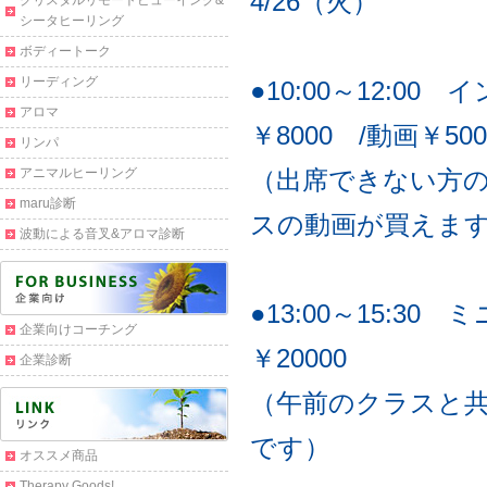
4/26（火）
クリスタルリモートビューイング&
シータヒーリング
ボディートーク
リーディング
●10:00～12:00
アロマ
￥8000 /動画￥500
リンパ
アニマルヒーリング
（出席できない方
maru診断
スの動画が買えま
波動による音叉&アロマ診断
●13:00～15:30
企業向けコーチング
￥20000
企業診断
（午前のクラスと共
です）
オススメ商品
Therapy Goods!