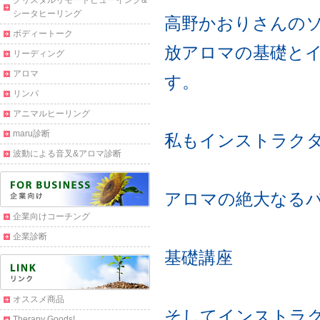
クリスタルリモートビューイング&
シータヒーリング
高野かおりさんの
ボディートーク
放アロマの基礎と
リーディング
アロマ
す。
リンパ
アニマルヒーリング
maru診断
私もインストラク
波動による音叉&アロマ診断
アロマの絶大なる
企業向けコーチング
企業診断
基礎講座
オススメ商品
そしてインストラ
Therapy Goods!