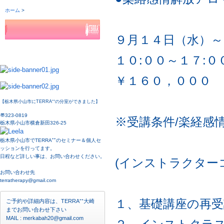
９月１４日（水）～
１０:００～１７:０
￥１６０，０００
【栃木県小山市にTERRA⁺⁺の分室ができました】
〠323-0819
※受講条件/楽経感
栃木県小山市横倉新田326-25
栃木県小山市でTERRA⁺⁺のセミナー＆個人セ
ッションを行ってます。
日程など詳しい事は、お問い合わせください。
(インストラクター
お問い合わせ先
terratherapy@gmail.com
１、基礎講座の再受
ご予約や詳細内容は、TERRA⁺⁺大崎
までお問い合わせ下さい
MAIL : merkabah20@gmail.com