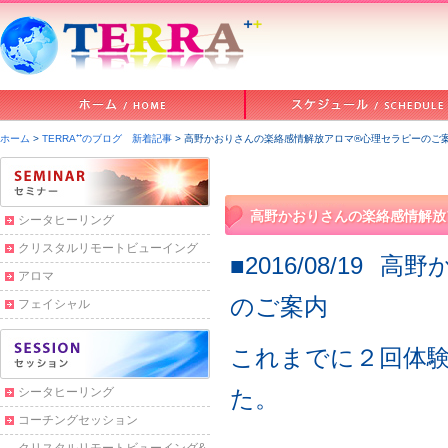
ホーム
>
TERRA⁺⁺のブログ 新着記事
> 高野かおりさんの楽絡感情解放アロマ®心理セラピーのご
高野かおりさんの楽絡感情解放
シータヒーリング
クリスタルリモートビューイング
■2016/08/19
高野
アロマ
のご案内
フェイシャル
これまでに２回体
シータヒーリング
た。
コーチングセッション