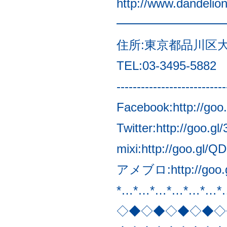
http://www.dandelio
━━━━━━━━━
住所:東京都品川区大崎3
TEL:03-3495-5882
---------------------------
Facebook:
http://goo
Twitter:
http://goo.gl
mixi:
http://goo.gl/Q
アメブロ:
http://go
*…*…*…*…*…*…*
◇◆◇◆◇◆◇◆◇