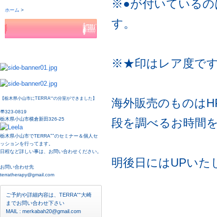
※●が付いている
す。
※★印はレア度です
【栃木県小山市にTERRA⁺⁺の分室ができました】
海外販売のものはH
〠323-0819
栃木県小山市横倉新田326-25
段を調べるお時間
栃木県小山市でTERRA⁺⁺のセミナー＆個人セ
ッションを行ってます。
日程など詳しい事は、お問い合わせください。
明後日にはUPいた
お問い合わせ先
terratherapy@gmail.com
ご予約や詳細内容は、TERRA⁺⁺大崎
までお問い合わせ下さい
MAIL : merkabah20@gmail.com