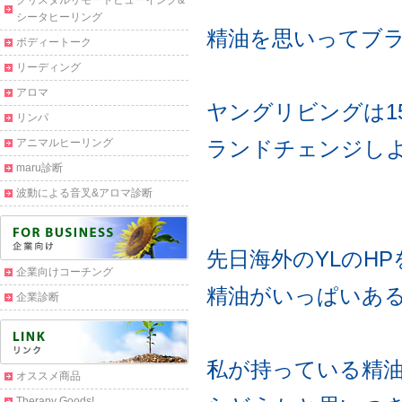
クリスタルリモートビューイング&
シータヒーリング
精油を思いってブ
ボディートーク
リーディング
アロマ
ヤングリビングは1
リンパ
アニマルヒーリング
ランドチェンジし
maru診断
波動による音叉&アロマ診断
先日海外のYLのH
企業向けコーチング
精油がいっぱいあ
企業診断
私が持っている精
オススメ商品
Therapy Goods!