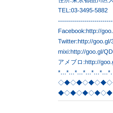
TEL:03-3495-5882
---------------------------
Facebook:
http://goo
Twitter:
http://goo.gl
mixi:
http://goo.gl/Q
アメブロ:
http://go
*…*…*…*…*…*…*
◇◆◇◆◇◆◇◆◇
◆◇◆◇◆◇◆◇◆