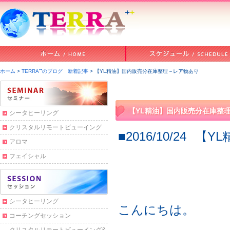
ホーム
>
TERRA⁺⁺のブログ 新着記事
> 【YL精油】国内販売分在庫整理～レア物あり
【YL精油】国内販売分在庫整
シータヒーリング
クリスタルリモートビューイング
■2016/10/24
【Y
アロマ
フェイシャル
シータヒーリング
こんにちは。
コーチングセッション