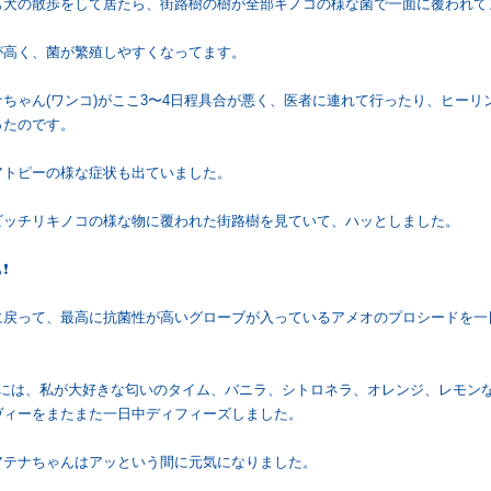
も犬の散歩をして居たら、街路樹の樹が全部キノコの様な菌で一面に覆われて
が高く、菌が繁殖しやすくなってます。
ナちゃん(ワンコ)がここ3〜4日程具合が悪く、医者に連れて行ったり、ヒー
ったのです。
アトピーの様な症状も出ていました。
ビッチリキノコの様な物に覆われた街路樹を見ていて、ハッとしました。
️
に戻って、最高に抗菌性が高いグローブが入っているアメオのプロシードを一
目には、私が大好きな匂いのタイム、バニラ、シトロネラ、オレンジ、レモン
ヴィーをまたまた一日中ディフィーズしました。
アテナちゃんはアッという間に元気になりました。