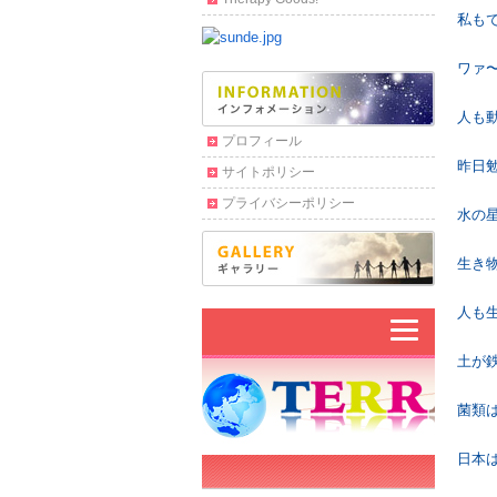
私も
ワァ
人も
プロフィール
昨日
サイトポリシー
プライバシーポリシー
水の
生き
人も
土が
菌類
日本