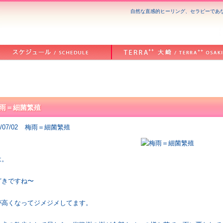
自然な直感的ヒーリング、セラピーであなた
雨＝細菌繁殖
/07/02
梅雨＝細菌繁殖
は。
どきですね〜
が高くなってジメジメしてます。