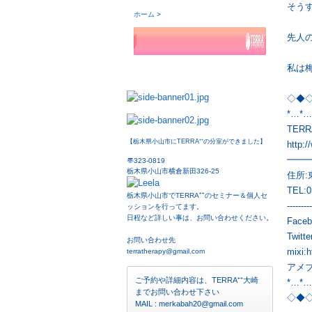
そう
先人
私は
◇◆
*…*…
TERR
【栃木県小山市にTERRA⁺⁺の分室ができました】
http:
━━
〠323-0819
栃木県小山市横倉新田326-25
住所:
TEL:0
栃木県小山市でTERRA⁺⁺のセミナー＆個人セ
---------
ッションを行ってます。
日程など詳しい事は、お問い合わせください。
Faceb
Twitte
お問い合わせ先
mixi:
h
terratherapy@gmail.com
アメブ
ご予約や詳細内容は、TERRA⁺⁺大崎
*…*…
までお問い合わせ下さい
◇◆
MAIL : merkabah20@gmail.com