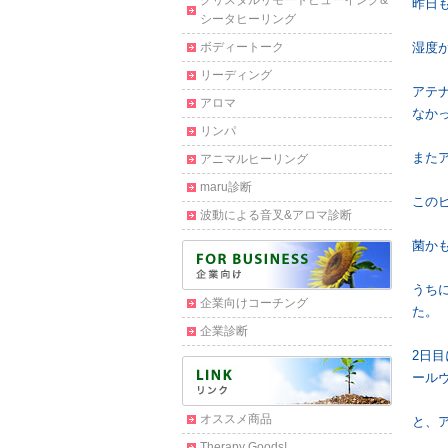
クリスタルリモートビューイング&
昨日
シータヒーリング
ボディートーク
湿度
リーディング
アテ
アロマ
なか
リンパ
また
アニマルヒーリング
maru診断
この
波動による音叉&アロマ診断
菌かも❗
うち
企業向けコーチング
た。
企業診断
2日
ール
オススメ商品
と、
Therapy Goods!