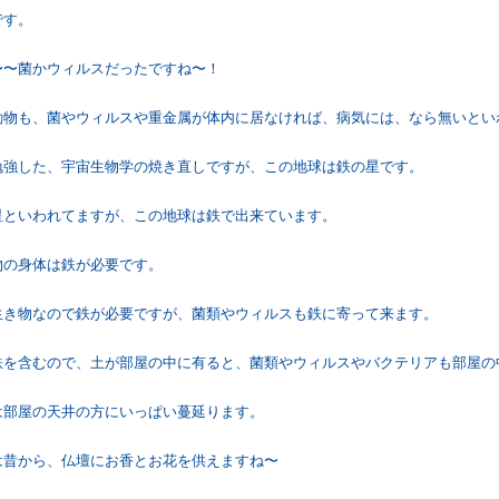
です。
〜〜菌かウィルスだったですね〜！
動物も、菌やウィルスや重金属が体内に居なければ、病気には、なら無いとい
勉強した、宇宙生物学の焼き直しですが、この地球は鉄の星です。
星といわれてますが、この地球は鉄で出来ています。
物の身体は鉄が必要です。
生き物なので鉄が必要ですが、菌類やウィルスも鉄に寄って来ます。
鉄を含むので、土が部屋の中に有ると、菌類やウィルスやバクテリアも部屋の
は部屋の天井の方にいっぱい蔓延ります。
は昔から、仏壇にお香とお花を供えますね〜