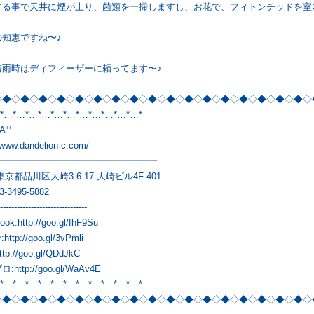
する事で天井に煙が上り、菌類を一掃しますし、お花で、フィトンチッドを室
の知恵ですね〜♪
梅雨時はディフィーザーに頼ってます〜♪
◇◆◇◆◇◆◇◆◇◆◇◆◇◆◇◆◇◆◇◆◇◆◇◆◇◆◇◆◇◆◇◆◇◆◇
*…*…*…*…*…*…*…*…*…*…*…*
A⁺⁺
//www.dandelion-c.com/
━━━━━━━━━━━━━━━━━━
東京都品川区大崎3-6-17 大崎ビル4F 401
3-3495-5882
-------------------------------
ook:
http://goo.gl/fhF9Su
r:
http://goo.gl/3vPmli
ttp://goo.gl/QDdJkC
ロ:
http://goo.gl/WaAv4E
*…*…*…*…*…*…*…*…*…*…*…*
◇◆◇◆◇◆◇◆◇◆◇◆◇◆◇◆◇◆◇◆◇◆◇◆◇◆◇◆◇◆◇◆◇◆◇