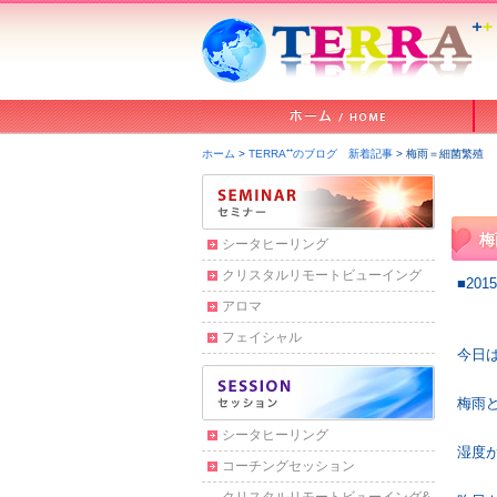
ホーム
>
TERRA⁺⁺のブログ 新着記事
> 梅雨＝細菌繁殖
梅
シータヒーリング
クリスタルリモートビューイング
■2015
アロマ
フェイシャル
今日
梅雨
シータヒーリング
湿度
コーチングセッション